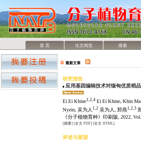
首 页
论文阅览
搜索
最新文章
研究报告
应用基因编辑技术对缅甸优质稻品
1,2,4
Ei Ei Khine
Ei Ei Khine, Khin Ma
1,2
1,2,3
Nyein, 吴为人
吴为人, 郑燕
《分子植物育种》印刷版, 2022, Vol. 20
[摘要]
[全文 PDF]
[全文 HTML]
评述与展望