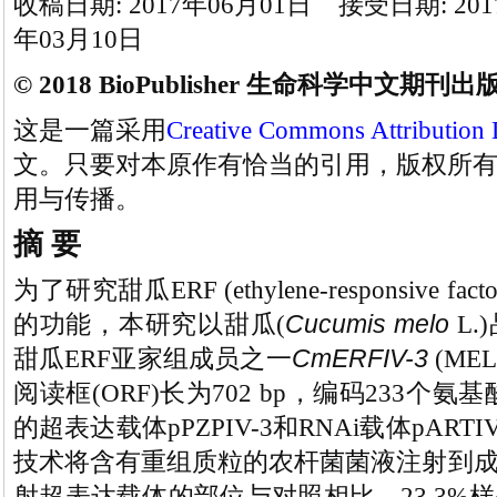
收稿日期: 2017年06月01日 接受日期: 201
年03月10日
© 2018 BioPublisher 生命科学中文期刊
这是一篇采用
Creative Commons Attribution 
文。只要对本原作有恰当的引用，版权所
用与传播。
摘 要
为了研究甜瓜ERF (ethylene-responsiv
Cucumis melo
的功能，本研究以甜瓜(
L
CmERFIV-3
甜瓜ERF亚家组成员之一
(ME
阅读框(ORF)长为702 bp，编码233个
的超表达载体pPZPIV-3和RNAi载体pAR
技术将含有重组质粒的农杆菌菌液注射到
射超表达载体的部位与对照相比，23.3%