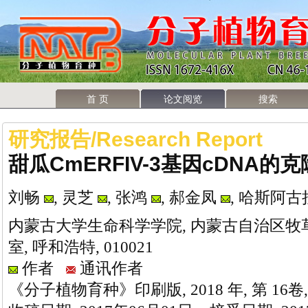
首 页
论文阅览
搜索
研究报告/Research Report
甜瓜CmERFIV-3基因cDNA
刘畅
, 灵芝
, 张鸿
, 郝金凤
, 哈斯阿古
内蒙古大学生命科学学院, 内蒙古自治区
室, 呼和浩特, 010021
作者
通讯作者
《分子植物育种》印刷版, 2018 年, 第 16卷,