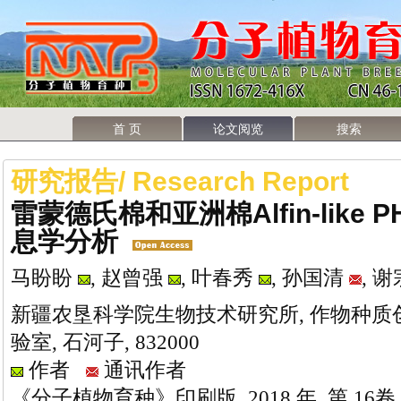
首 页
论文阅览
搜索
研究报告/ Research Report
雷蒙德氏棉和亚洲棉Alfin-like P
息学分析
马盼盼
, 赵曾强
, 叶春秀
, 孙国清
, 
新疆农垦科学院生物技术研究所, 作物种
验室, 石河子, 832000
作者
通讯作者
《分子植物育种》印刷版, 2018 年, 第 16卷,