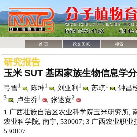
首 页
论文阅览
搜索
研究报告
玉米 SUT 基因家族生物信息学
1
1
1
1
弓雪
, 陈坤
, 刘亚利
, 苏琪
, 钟昌
3
1
2
, 卢生乔
, 张述宽
1 广西壮族自治区农业科学院玉米研究所, 南宁,
农业科学院, 南宁, 530007; 3 广西农业职
530007