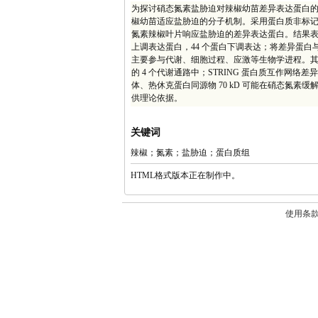
为探讨硝态氮素盐胁迫对辣椒幼苗差异表达蛋白
椒幼苗适应盐胁迫的分子机制。采用蛋白质非标记定量技术
氮素辣椒叶片响应盐胁迫的差异表达蛋白。结果表明，鉴
上调表达蛋白，44 个蛋白下调表达；将差异蛋白
主要参与代谢、细胞过程、应激等生物学进程。其中
的 4 个代谢通路中；STRING 蛋白质互作
体、热休克蛋白同源物 70 kD 可能在硝态氮
供理论依据。
关键词
辣椒；氮素；盐胁迫；蛋白质组
HTML格式版本正在制作中。
使用条