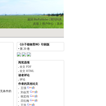
登 录
/
注 册
返回 BioPublisher
|
期刊列表
反馈
|
用户中心
|
支持
《分子植物育种》印刷版
• 第 20 卷
阅览选项
.
全文 PDF
.
全文 HTML
读者评论
.
评论
作者的其他论文
.
王强
无条件的
.
刘会芳
.
韩宏伟
.
庄红梅
.
王浩