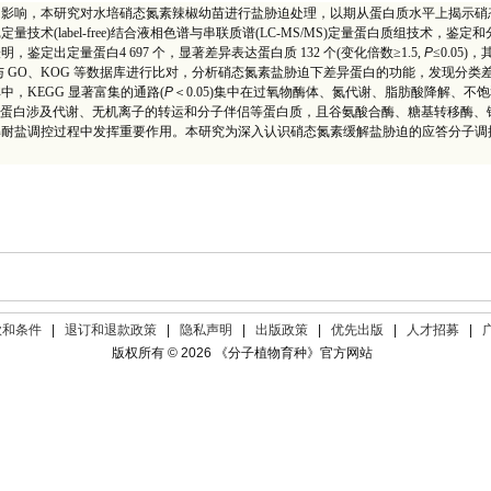
的影响，本研究对水培硝态氮素辣椒幼苗进行盐胁迫处理，以期从蛋白质水平上揭示硝
(label-free)结合液相色谱与串联质谱(LC-MS/MS)定量蛋白质组技术，鉴定
定出定量蛋白4 697 个，显著差异表达蛋白质 132 个(变化倍数≥1.5,
P
≤0.05)，
与 GO、KOG 等数据库进行比对，分析硝态氮素盐胁迫下差异蛋白的功能，发现分类
，KEGG 显著富集的通路(
P
＜0.05)集中在过氧物酶体、氮代谢、脂肪酸降解、不
网络差异蛋白涉及代谢、无机离子的转运和分子伴侣等蛋白质，且谷氨酸合酶、糖基转移酶、
素缓解耐盐调控过程中发挥重要作用。本研究为深入认识硝态氮素缓解盐胁迫的应答分子调
款和条件
|
退订和退款政策
|
隐私声明
|
出版政策
|
优先出版
|
人才招募
|
版权所有 © 2026 《分子植物育种》官方网站