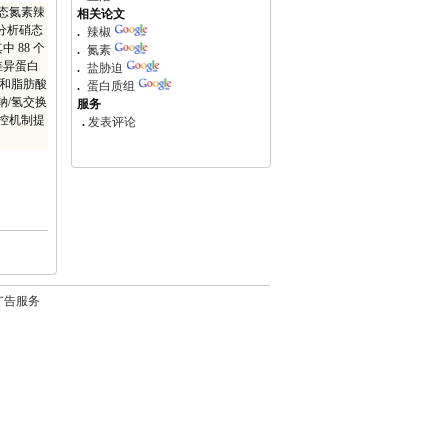
态氮素辣
相关论文
和分析硝态
.
辣椒
其中 88 个
.
氮素
差异蛋白
.
盐胁迫
饱和脂肪酸
.
蛋白质组
钠/氢交换
服务
控机制提
.
发表评论
广告服务