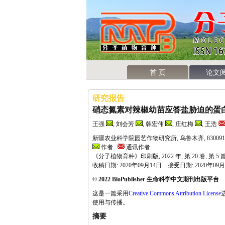
首 页
论文
研究报告
硝态氮素对辣椒幼苗应答盐胁迫的蛋
王强
, 刘会芳
, 韩宏伟
, 庄红梅
, 王浩
新疆农业科学院园艺作物研究所, 乌鲁木齐, 830091
作者
通讯作者
《分子植物育种》印刷版, 2022 年, 第 20 卷, 第 5
收稿日期: 2020年09月14日 接受日期: 2020年09
© 2022 BioPublisher 生命科学中文期刊出版平台
这是一篇采用
Creative Commons Attribution License
使用与传播。
摘要