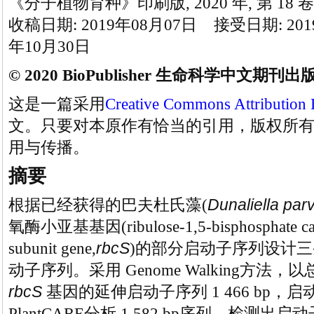
《分子植物育种》印刷版, 2020 年, 第 18 卷
收稿日期: 2019年08月07日 接受日期: 201
年10月30日
© 2020 BioPublisher 生命科学中文期刊
这是一篇采用
Creative Commons Attribution 
文。只要对本原作有恰当的引用，版权所
用与传播。
摘要
Dunaliella par
根据已经获得的巴夫杜氏藻
(
氧酶小亚基基因
(ribulose
-
1,5
-
bisphosphate c
rbcS
subunit gene,
)
的部分启动子序列设计三
动子序列。采用
Genome Walking
方法，以
rbcS
基因的延伸启动子序列
1 466 bp
，启
PlantCARE
分析
1 582 bp
序列，检测出启动