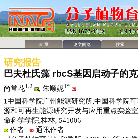
首 页
论文阅览
搜索
研究报告
巴夫杜氏藻 rbcS基因启动子
1,2
1*
尚常花
, 朱顺妮
1中国科学院广州能源研究所,中国科学院可
源和可再生能源研究开发与应用重点实验室,广州
命科学学院,桂林, 541006
作者
通讯作者