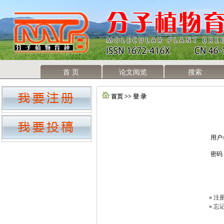
首 页
论文阅览
搜索
首页
>>
登 录
用户
密码
»
注
»
忘