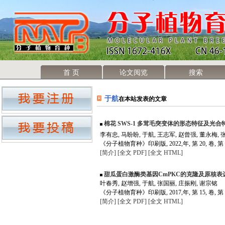
首 页
论文阅览
搜索
于航
在本站发表的文章
棉花 SWS-1 多茸毛突变体的形态特征及光合
李有忠, 马盼盼, 于航, 王志军, 赵曾强, 董永梅,
《分子植物育种》印刷版, 2022,年, 第 20, 卷, 第 
[简介]
[全文 PDF]
[全文 HTML]
甜瓜蛋白激酶类基因CmPKC的克隆及原核表
叶春秀, 赵增强, 于航, 张国丽, 庄振刚, 谢宗铭
《分子植物育种》印刷版, 2017,年, 第 15, 卷, 第 
[简介]
[全文 PDF]
[全文 HTML]