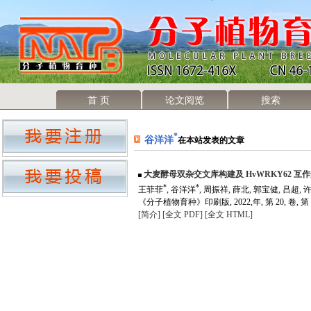
首 页
论文阅览
搜索
*
谷洋洋
在本站发表的文章
大麦酵母双杂交文库构建及 HvWRKY62 互
*
*
王菲菲
, 谷洋洋
, 周振祥, 薛北, 郭宝健, 吕超,
《分子植物育种》印刷版, 2022,年, 第 20, 卷, 第 
[简介]
[全文 PDF]
[全文 HTML]